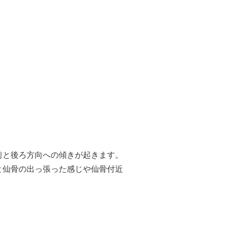
前と後ろ方向への傾きが起きます。
と仙骨の出っ張った感じや仙骨付近